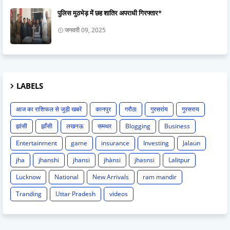
पुलिस मुठभेड़ में छह शातिर अपराधी गिरफ्तार*
जनवरी 09, 2025
LABELS
आज का राशिफल से जुड़ी खबरें
कानपुर
गरौठा
गुरसरांय
गुरसराय
झांसी
झाँसी
लखनऊ
समथर
Blogging
Business
Entertainment
game
insurance
Investing
Jalaun
jha
jhanshi
jhansi
jhànsi
jhasnsi
Lalitpur
Lucknow
National
New Arrivals
ram mandir
Tranding
Uttar Pradesh
videos