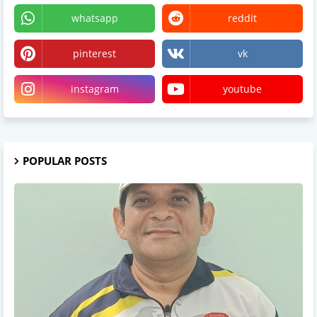
whatsapp
reddit
pinterest
vk
instagram
youtube
POPULAR POSTS