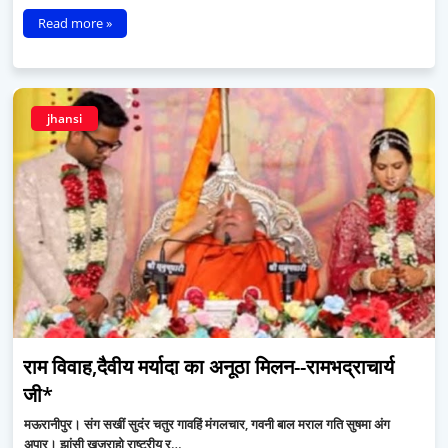
Read more »
jhansi
राम विवाह,दैवीय मर्यादा का अनूठा मिलन--रामभद्राचार्य
जी*
मऊरानीपुर। संग सखीं सुदंर चतुर गावहिं मंगलचार, गवनी बाल मराल गति सुषमा अंग
अपार। झांसी खजुराहो राष्ट्रीय र…