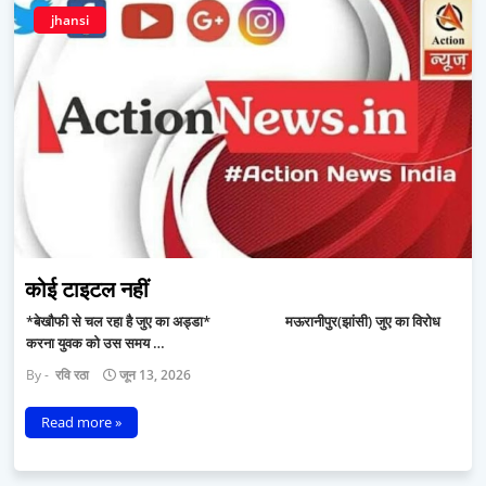
jhansi
कोई टाइटल नहीं
*बेखौफी से चल रहा है जुए का अड्डा* मऊरानीपुर(झांसी) जुए का विरोध
करना युवक को उस समय …
रवि रठा
जून 13, 2026
Read more »