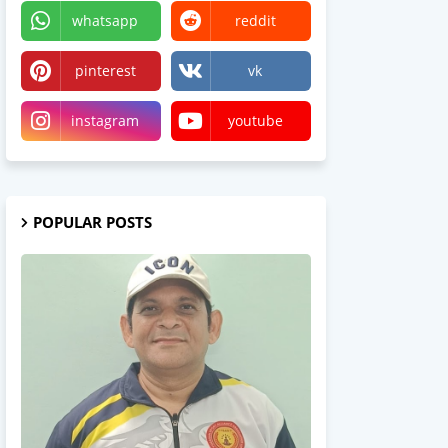
whatsapp
reddit
pinterest
vk
instagram
youtube
POPULAR POSTS