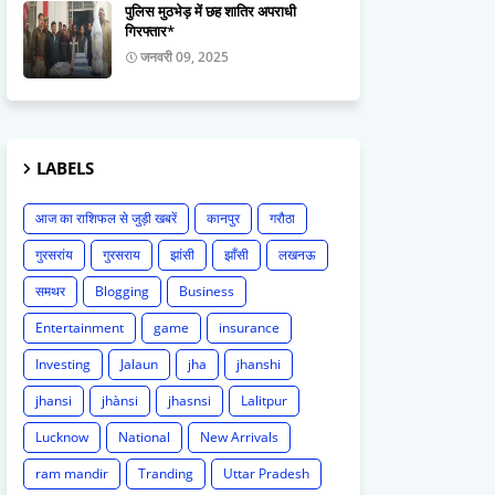
पुलिस मुठभेड़ में छह शातिर अपराधी
गिरफ्तार*
जनवरी 09, 2025
LABELS
आज का राशिफल से जुड़ी खबरें
कानपुर
गरौठा
गुरसरांय
गुरसराय
झांसी
झाँसी
लखनऊ
समथर
Blogging
Business
Entertainment
game
insurance
Investing
Jalaun
jha
jhanshi
jhansi
jhànsi
jhasnsi
Lalitpur
Lucknow
National
New Arrivals
ram mandir
Tranding
Uttar Pradesh