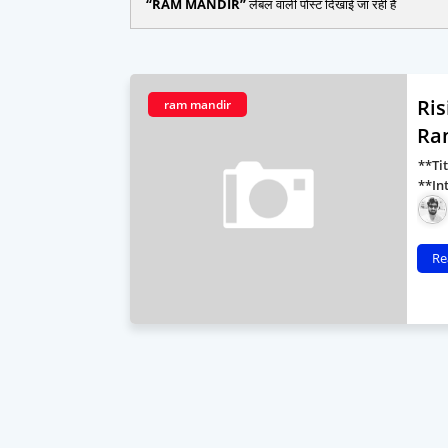
RAM MANDIR
लेबल वाली पोस्ट दिखाई जा रही हैं
Ris
ram mandir
Ra
**Ti
**In
Re