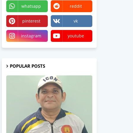
whatsapp
reddit
pinterest
vk
instagram
youtube
POPULAR POSTS