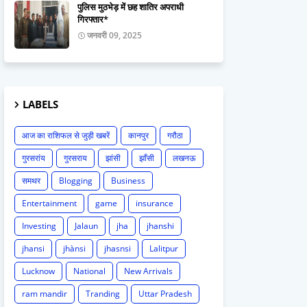
पुलिस मुठभेड़ में छह शातिर अपराधी
गिरफ्तार*
जनवरी 09, 2025
LABELS
आज का राशिफल से जुड़ी खबरें
कानपुर
गरौठा
गुरसरांय
गुरसराय
झांसी
झाँसी
लखनऊ
समथर
Blogging
Business
Entertainment
game
insurance
Investing
Jalaun
jha
jhanshi
jhansi
jhànsi
jhasnsi
Lalitpur
Lucknow
National
New Arrivals
ram mandir
Tranding
Uttar Pradesh