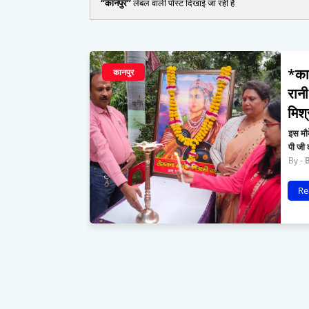
कानपुर
लेबल वाली पोस्ट दिखाई जा रही हैं
*कान
कानपुर
रानी
मिश्
इस मौक
पी जी
Re