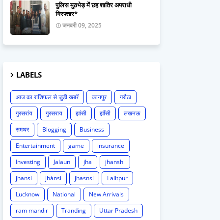
पुलिस मुठभेड़ में छह शातिर अपराधी
गिरफ्तार*
जनवरी 09, 2025
LABELS
आज का राशिफल से जुड़ी खबरें
कानपुर
गरौठा
गुरसरांय
गुरसराय
झांसी
झाँसी
लखनऊ
समथर
Blogging
Business
Entertainment
game
insurance
Investing
Jalaun
jha
jhanshi
jhansi
jhànsi
jhasnsi
Lalitpur
Lucknow
National
New Arrivals
ram mandir
Tranding
Uttar Pradesh