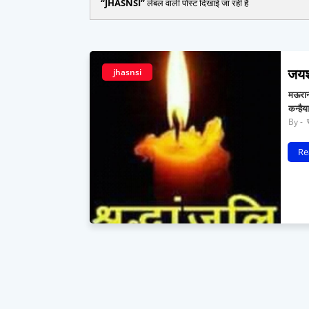
JHASNSI
लेबल वाली पोस्ट दिखाई जा रही हैं
जयशं
jhasnsi
मऊरानी
कन्है
र
Re