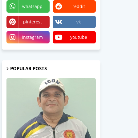
whatsapp
reddit
pinterest
vk
instagram
youtube
POPULAR POSTS