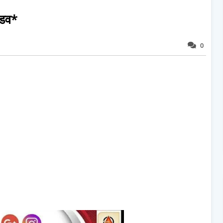
ंडव*
0