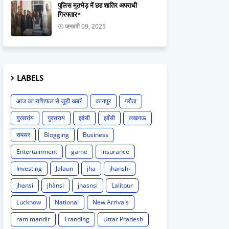
पुलिस मुठभेड़ में छह शातिर अपराधी
गिरफ्तार*
जनवरी 09, 2025
LABELS
आज का राशिफल से जुड़ी खबरें
कानपुर
गरौठा
गुरसरांय
गुरसराय
झांसी
झाँसी
लखनऊ
समथर
Blogging
Business
Entertainment
game
insurance
Investing
Jalaun
jha
jhanshi
jhansi
jhànsi
jhasnsi
Lalitpur
Lucknow
National
New Arrivals
ram mandir
Tranding
Uttar Pradesh