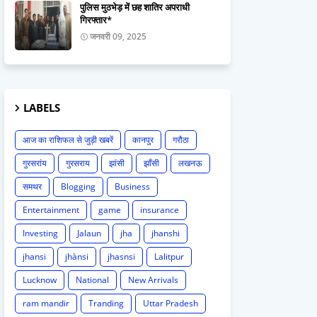
पुलिस मुठभेड़ में छह शातिर अपराधी
गिरफ्तार*
जनवरी 09, 2025
LABELS
आज का राशिफल से जुड़ी खबरें
कानपुर
गरौठा
गुरसरांय
गुरसराय
झांसी
झाँसी
लखनऊ
समथर
Blogging
Business
Entertainment
game
insurance
Investing
Jalaun
jha
jhanshi
jhansi
jhànsi
jhasnsi
Lalitpur
Lucknow
National
New Arrivals
ram mandir
Tranding
Uttar Pradesh