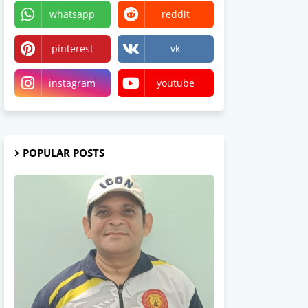
whatsapp
reddit
pinterest
vk
instagram
youtube
POPULAR POSTS