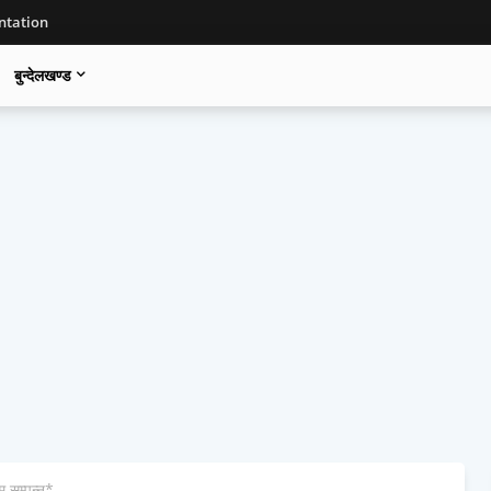
tation
बुन्देलखण्ड
म सम्पन्न*