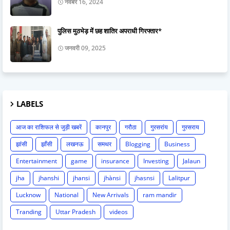
नवंबर 16, 2024
पुलिस मुठभेड़ में छह शातिर अपराधी गिरफ्तार*
जनवरी 09, 2025
LABELS
आज का राशिफल से जुड़ी खबरें
कानपुर
गरौठा
गुरसरांय
गुरसराय
झांसी
झाँसी
लखनऊ
समथर
Blogging
Business
Entertainment
game
insurance
Investing
Jalaun
jha
jhanshi
jhansi
jhànsi
jhasnsi
Lalitpur
Lucknow
National
New Arrivals
ram mandir
Tranding
Uttar Pradesh
videos