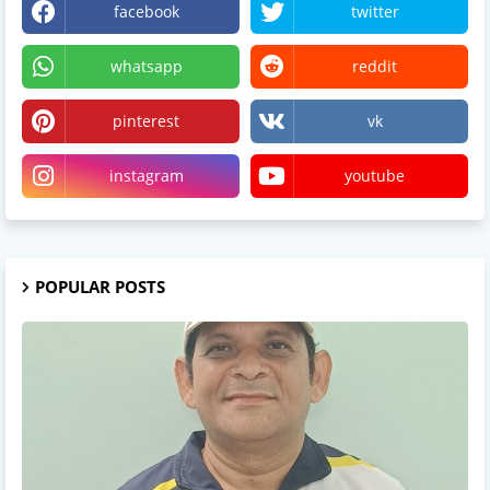
facebook
twitter
whatsapp
reddit
pinterest
vk
instagram
youtube
POPULAR POSTS