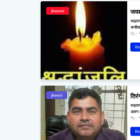
जयशं
jhasnsi
मऊरानी
कन्है
र
Re
तिरं
jhansi
मऊरानी
अलग अ
र
Re