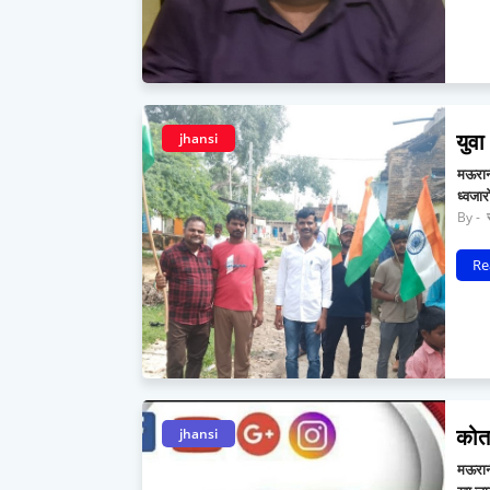
युवा
jhansi
मऊरान
ध्वजार
र
Re
कोत
jhansi
मऊरानी