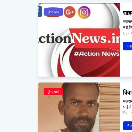
साह
jhansi
मऊरानी
में है
र
Re
विव
jhansi
मऊरानी
भाई ने
र
Re