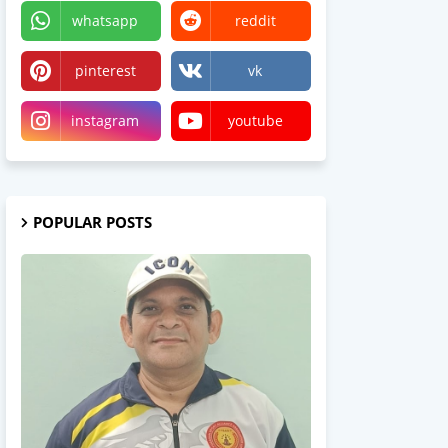
whatsapp
reddit
pinterest
vk
instagram
youtube
POPULAR POSTS