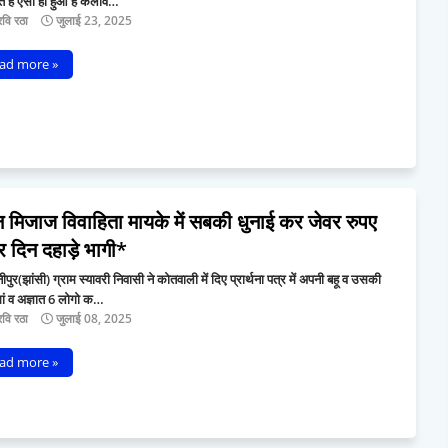
े हैं ऐसा ही हुआ है कलाव…
वि रठा
जुलाई 23, 2025
ad more »
न मिजाज विवाहिता मायके में सबकी धुनाई कर जेवर रुपए
 दिन दहाड़े भागी*
पुर(झांसी) ग्राम स्यावरी निवासी ने कोतवाली में दिए प्रार्थना पत्र में अपनी बहू व उसकी
ां व अज्ञात 6 लोगो क…
वि रठा
जुलाई 08, 2025
ad more »