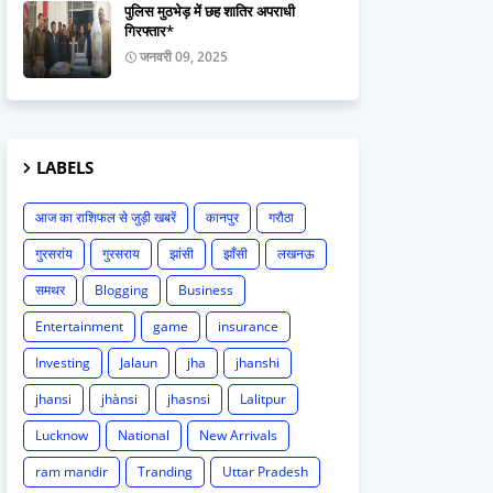
पुलिस मुठभेड़ में छह शातिर अपराधी
गिरफ्तार*
जनवरी 09, 2025
LABELS
आज का राशिफल से जुड़ी खबरें
कानपुर
गरौठा
गुरसरांय
गुरसराय
झांसी
झाँसी
लखनऊ
समथर
Blogging
Business
Entertainment
game
insurance
Investing
Jalaun
jha
jhanshi
jhansi
jhànsi
jhasnsi
Lalitpur
Lucknow
National
New Arrivals
ram mandir
Tranding
Uttar Pradesh