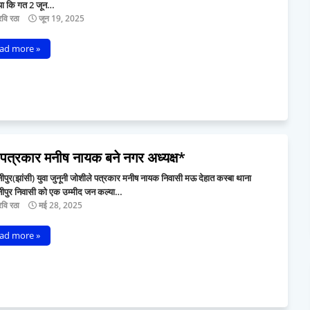
ाया कि गत 2 जून…
वि रठा
जून 19, 2025
ad more »
 पत्रकार मनीष नायक बने नगर अध्यक्ष*
पुर(झांसी) युवा जुनूनी जोशीले पत्रकार मनीष नायक निवासी मऊ देहात कस्बा थाना
ीपुर निवासी को एक उम्मीद जन कल्या…
वि रठा
मई 28, 2025
ad more »