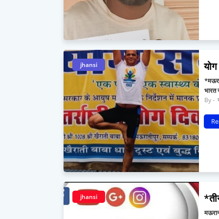
योग 
jhansi
*मऊरान
भारत 
र
Re
*तीन
jhansi
मऊरानी