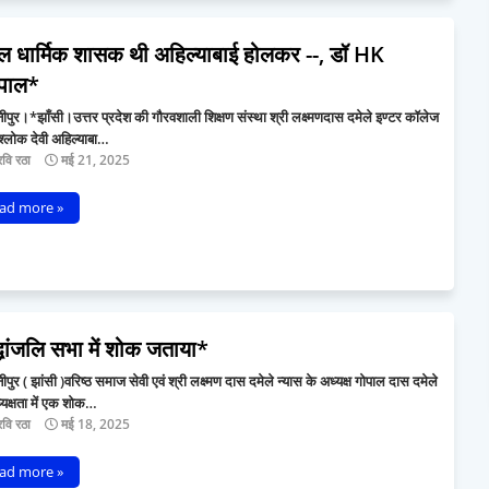
ल धार्मिक शासक थी अहिल्याबाई होलकर --, डॉ HK
पाल*
पुर।*झाँसी।उत्तर प्रदेश की गौरवशाली शिक्षण संस्था श्री लक्ष्मणदास दमेले इण्टर कॉलेज
ण्यश्लोक देवी अहिल्याबा…
वि रठा
मई 21, 2025
ad more »
्धांजलि सभा में शोक जताया*
पुर ( झांसी )वरिष्ठ समाज सेवी एवं श्री लक्ष्मण दास दमेले न्यास के अध्यक्ष गोपाल दास दमेले
यक्षता में एक शोक…
वि रठा
मई 18, 2025
ad more »