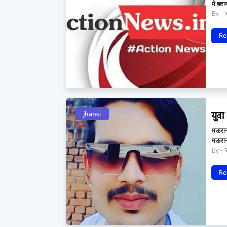
में बत
र
Re
युवा
jhansi
मऊरानी
मऊरान
र
Re