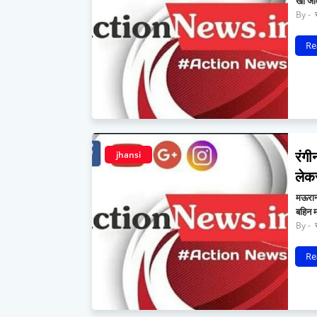
खा जात
र
Re
रंगी
jhansi
लेकर
मऊरानी
बहिन म
र
Re