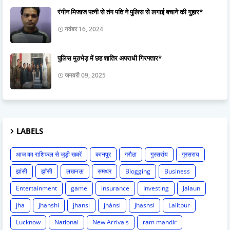
रंगीन मिजाज पत्नी से तंग पति ने पुलिस से लगाई बचाने की गुहार*
नवंबर 16, 2024
पुलिस मुठभेड़ में छह शातिर अपराधी गिरफ्तार*
जनवरी 09, 2025
LABELS
आज का राशिफल से जुड़ी खबरें
कानपुर
गरौठा
गुरसरांय
गुरसराय
झांसी
झाँसी
लखनऊ
समथर
Blogging
Business
Entertainment
game
insurance
Investing
Jalaun
jha
jhanshi
jhansi
jhànsi
jhasnsi
Lalitpur
Lucknow
National
New Arrivals
ram mandir