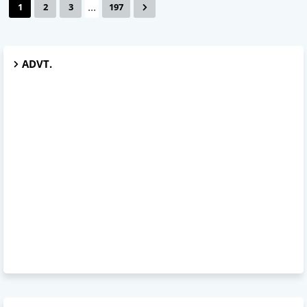
...
1
2
3
197
ADVT.