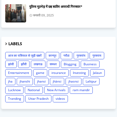
पुलिस मुठभेड़ में छह शातिर अपराधी गिरफ्तार*
जनवरी 09, 2025
LABELS
आज का राशिफल से जुड़ी खबरें
कानपुर
गरौठा
गुरसरांय
गुरसराय
झांसी
झाँसी
लखनऊ
समथर
Blogging
Business
Entertainment
game
insurance
Investing
Jalaun
jha
jhanshi
jhansi
jhànsi
jhasnsi
Lalitpur
Lucknow
National
New Arrivals
ram mandir
Tranding
Uttar Pradesh
videos