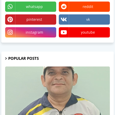
whatsapp
reddit
pinterest
vk
instagram
youtube
POPULAR POSTS