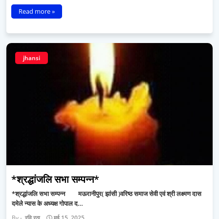
Read more »
jhansi
*श्रद्धांजलि सभा सम्पन्न*
*श्रद्धांजलि सभा सम्पन्न मऊरानीपुर( झांसी )वरिष्ठ समाज सेवी एवं श्री लक्ष्मण दास
दमेले न्यास के अध्यक्ष गोपाल द…
रवि रठा
मई 15, 2025